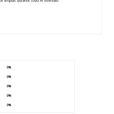
e limpias durante todo el intervalo
0%
0%
0%
0%
0%