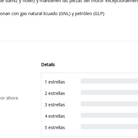
 de barniz y hollín) y mantienen las piezas del motor excepcionalment
nan con gas natural licuado (GNL) y petróleo (GLP)
Details
1 estrellas
2 estrellas
por ahora
3 estrellas
4 estrellas
5 estrellas