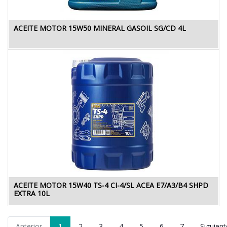
ACEITE MOTOR 15W50 MINERAL GASOIL SG/CD 4L
ACEITE MOTOR 15W40 TS-4 CI-4/SL ACEA E7/A3/B4 SHPD
EXTRA 10L
Anterior
1
2
3
4
5
6
7
Siguient