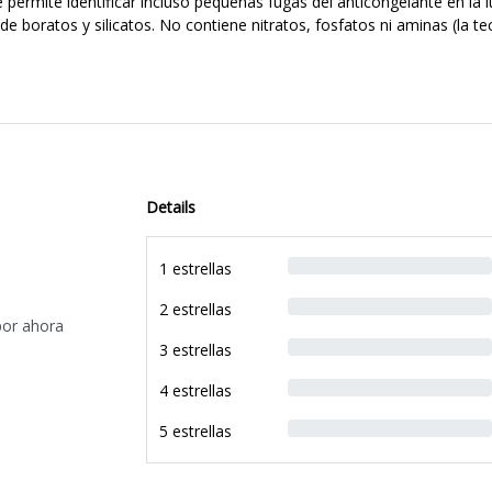
 permite identificar incluso pequeñas fugas del anticongelante en la lu
 de boratos y silicatos. No contiene nitratos, fosfatos ni aminas (la te
Details
1 estrellas
2 estrellas
por ahora
3 estrellas
4 estrellas
5 estrellas