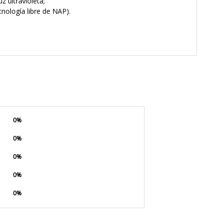
z ultravioleta;
cnología libre de NAP).
0%
0%
0%
0%
0%