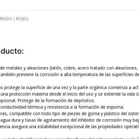
RADO ( ROJO)
oducto:
de metales y aleaciones (latón, cobre, acero tratado con aleaciones, 
ambién previene la corrosión a alta temperatura de las superficies d
os protege la superficie de una vez y la parte orgánica comienza a a
una protección máxima desde el inicio del uso y se extiende la vida út
epcional. Protege de la formación de depósitos;
conductividad térmica y resistencia a la formación de espuma;
eras, compatible con todo tipo de piezas de goma y plástico del siste
l agua dura y tasas de agotamiento del inhibidor de corrosión muy baj
iciencia asegura una estabilidad excepcional de las propiedades operat