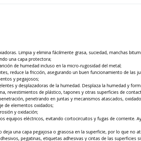
piadoras. Limpia y elimina fácilmente grasa, suciedad, manchas bitu
ando una capa protectora;
aparición de humedad incluso en la micro-rugosidad del metal;
tes, reduce la fricción, asegurando un buen funcionamiento de las ju
ientos y pegajosos;
elentes y desplazadoras de la humedad. Desplaza la humedad y forma
, revestimientos de plástico, tapones y otras superficies de contact
penetración, penetrando en juntas y mecanismos atascados, oxidados
aje de elementos oxidados;
rosión y oxidación;
 los equipos eléctricos, evitando cortocircuitos y fugas de corriente. 
o deja una capa pegajosa o grasosa en la superficie, por lo que no atr
adhesivos, pegatinas, etiquetas adhesivas y cintas de las superficies 