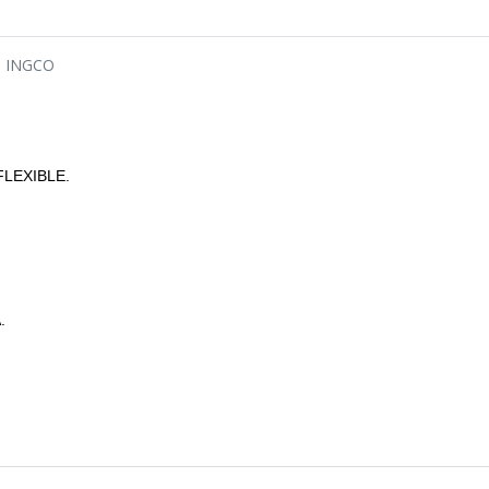
M INGCO
FLEXIBLE.
.
.