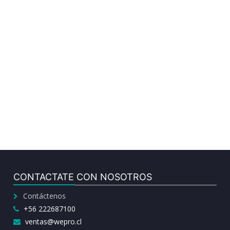
CONTACTATE CON NOSOTROS
Contáctenos
+56 222687100
ventas@wepro.cl